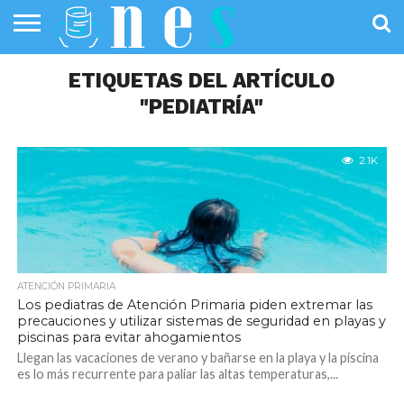
SALUD
PÚBLICA
ETIQUETAS DEL ARTÍCULO
SANIDAD
INVESTIGACIÓN
ENTREVISTAS
PROFESIONALES
INFOGRAFÍAS
OPINIÓN
DE LA SALUD
DE SALUD
"PEDIATRÍA"
2.1K
ATENCIÓN PRIMARIA
Los pediatras de Atención Primaria piden extremar las
precauciones y utilizar sistemas de seguridad en playas y
piscinas para evitar ahogamientos
Llegan las vacaciones de verano y bañarse en la playa y la piscina
es lo más recurrente para paliar las altas temperaturas,...