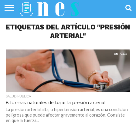
SALUD
ETIQUETAS DEL ARTÍCULO "PRESIÓN
PÚBLICA
SANIDAD
INVESTIGACIÓN
ENTREVISTAS
PROFESIONALES
INFOGRAFÍAS
OPINIÓN
DE LA SALUD
DE SALUD
ARTERIAL"
5.4K
SALUD PÚBLICA
8 formas naturales de bajar la presión arterial
La presión arterial alta, o hipertensión arterial, es una condición
peligrosa que puede afectar gravemente al corazón. Consiste
en que la fuerza...