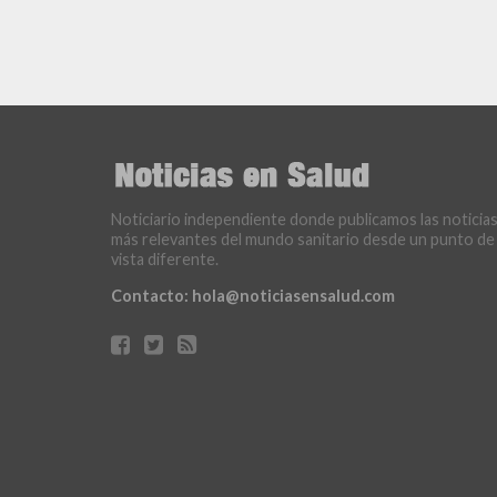
Noticiario independiente donde publicamos las noticia
más relevantes del mundo sanitario desde un punto de
vista diferente.
Contacto:
hola@noticiasensalud.com