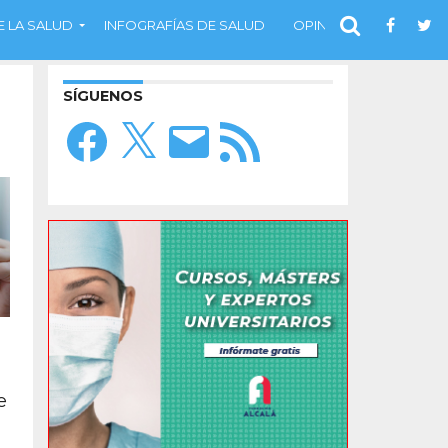
 LA SALUD
INFOGRAFÍAS DE SALUD
OPINIÓN
SÍGUENOS
Facebook
X
Correo
Feed
electrónico
RSS
e