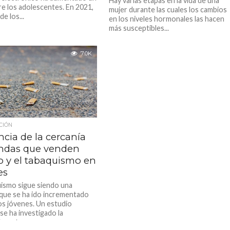
Hay varias etapas en la vida de una
e los adolescentes. En 2021,
mujer durante las cuales los cambios
de los...
en los niveles hormonales las hacen
más susceptibles...
7.0K
CIÓN
ncia de la cercanía
endas que venden
o y el tabaquismo en
es
uismo sigue siendo una
 que se ha ido incrementado
os jóvenes. Un estudio
se ha investigado la
n entre...