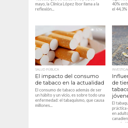
mayo, la Clínica López Ibor llama a la
40% entr
reflexión...
el 44,3% 
5.7K
SALUD PÚBLICA
INVESTIGA
El impacto del consumo
Influe
de tabaco en la actualidad
de ti
tabac
El consumo de tabaco además de ser
un hábito y un vicio, es sobre todo una
jóven
enfermedad: el tabaquismo, que causa
El tabaq
millones...
práctica
en adult
canadien
asociació