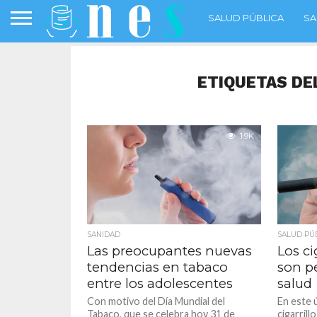
SALUD PÚBLICA
SA
ETIQUETAS DE
1.9K
SANIDAD
SALUD PÚ
Las preocupantes nuevas
Los ci
tendencias en tabaco
son pe
entre los adolescentes
salud
Con motivo del Día Mundial del
En este 
Tabaco, que se celebra hoy 31 de
cigarril