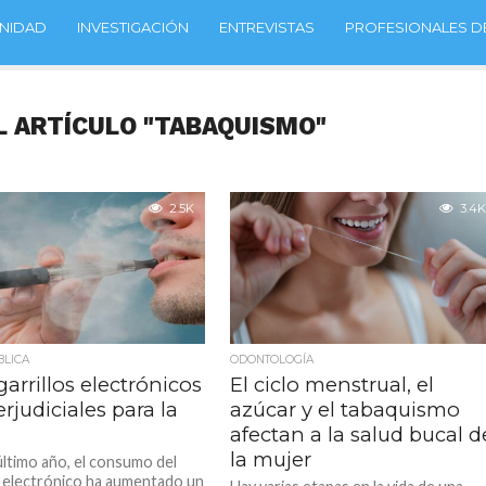
NIDAD
INVESTIGACIÓN
ENTREVISTAS
PROFESIONALES DE
L ARTÍCULO "TABAQUISMO"
2.5K
3.4K
BLICA
ODONTOLOGÍA
garrillos electrónicos
El ciclo menstrual, el
rjudiciales para la
azúcar y el tabaquismo
afectan a la salud bucal d
la mujer
último año, el consumo del
lo electrónico ha aumentado un