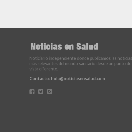
Noticiario independiente donde publicamos las noticia
más relevantes del mundo sanitario desde un punto de
vista diferente.
Contacto:
hola@noticiasensalud.com