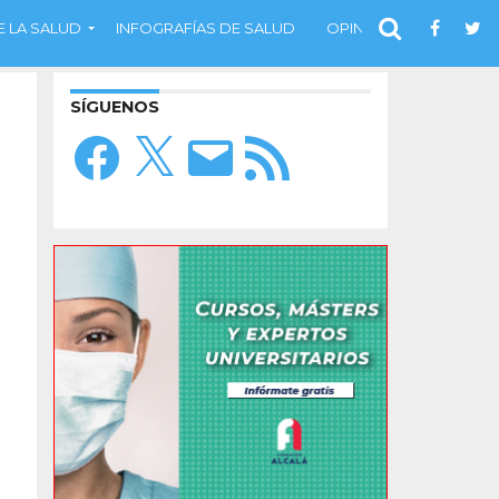
 LA SALUD
INFOGRAFÍAS DE SALUD
OPINIÓN
SÍGUENOS
Facebook
X
Correo
Feed
electrónico
RSS