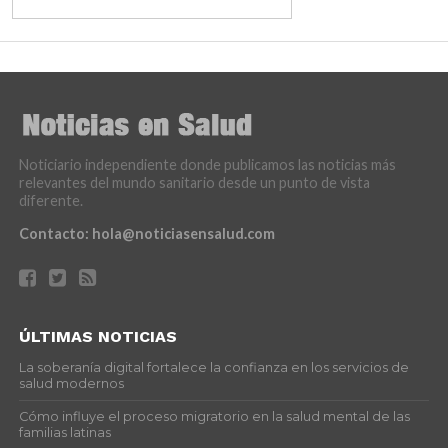
Noticiario independiente donde publicamos las noticias más
relevantes del mundo sanitario desde un punto de vista
diferente.
Contacto:
hola@noticiasensalud.com
ÚLTIMAS NOTICIAS
La soberanía digital fortalece la confianza en los servicios de
salud modernos
Cómo influye el proceso migratorio en la salud mental de las
familias latinas