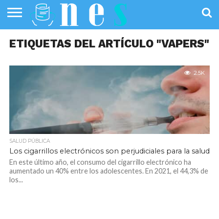
SALUD
ETIQUETAS DEL ARTÍCULO "VAPERS"
PÚBLICA
SANIDAD
INVESTIGACIÓN
ENTREVISTAS
PROFESIONALES
INFOGRAFÍAS
OPINIÓN
DE LA SALUD
DE SALUD
2.5K
SALUD PÚBLICA
Los cigarrillos electrónicos son perjudiciales para la salud
En este último año, el consumo del cigarrillo electrónico ha
aumentado un 40% entre los adolescentes. En 2021, el 44,3% de
los...