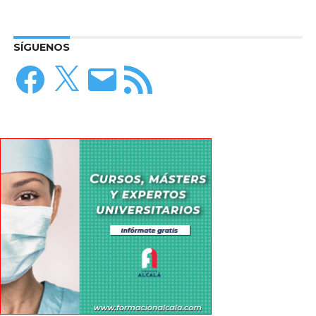
SÍGUENOS
Facebook
X
Correo
Feed
electrónico
RSS