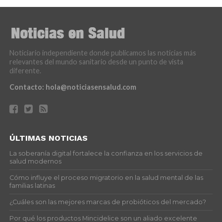
Noticiario independiente donde publicamos las noticias más
relevantes del mundo sanitario desde un punto de vista
diferente.
Contacto:
hola@noticiasensalud.com
ÚLTIMAS NOTICIAS
La soberanía digital fortalece la confianza en los servicios de
salud modernos
Cómo influye el proceso migratorio en la salud mental de las
familias latinas
¿Cuáles son las mejores marcas de probióticos del mercado?
Por qué los productos Mincidelice son un aliado excelente