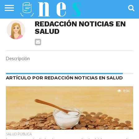
SALUD
REDACCIÓN NOTICIAS EN
PÚBLICA
SANIDAD
INVESTIGACIÓN
ENTREVISTAS
PROFESIONALES
INFOGRAFÍAS
OPINIÓN
SALUD
DE LA SALUD
DE SALUD
Descripción
ARTÍCULO POR REDACCIÓN NOTICIAS EN SALUD
8.9K
SALUD PÚBLICA