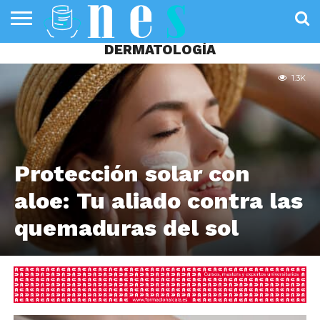
DERMATOLOGÍA
SALUD
PÚBLICA
SANIDAD
INVESTIGACIÓN
ENTREVISTAS
PROFESIONALES
INFOGRAFÍAS
OPINIÓN
DE LA SALUD
DE SALUD
1.3K
Protección solar con
aloe: Tu aliado contra las
quemaduras del sol