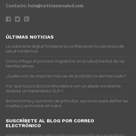
Contacto:
hola@noticiasensalud.com
ÚLTIMAS NOTICIAS
La soberanía digital fortalece la confianza en los servicios de
salud modernos
Cómo influye el proceso migratorio en la salud mental de las
familias latinas
¿Cuáles son las mejores marcas de probióticos del mercado?
Por qué los productos Mincidelice son un aliado excelente
durante un tratamiento GLP-1
Bichectomía y aumento de pómulos: opciones para definir las
mejillas y armonizar el rostro
SUSCRÍBETE AL BLOG POR CORREO
ELECTRÓNICO
Introduce tu correo electrónico para suscribirte a este blog y