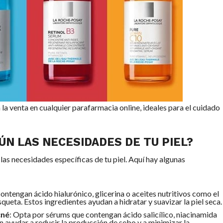
a la venta en cualquier parafarmacia online, ideales para el cuidado
ÚN LAS NECESIDADES DE TU PIEL?
as necesidades específicas de tu piel. Aquí hay algunas
ontengan ácido hialurónico, glicerina o aceites nutritivos como el
queta. Estos ingredientes ayudan a hidratar y suavizar la piel seca.
cné
: Opta por sérums que contengan ácido salicílico, niacinamida
n ayudar a reducir la producción de sebo y a minimizar la