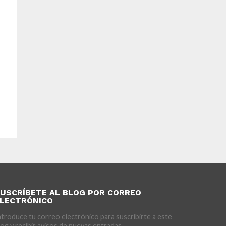
USCRÍBETE AL BLOG POR CORREO
LECTRÓNICO
ntroduce tu correo electrónico para suscribirte a este
log y recibir avisos de nuevas entradas.