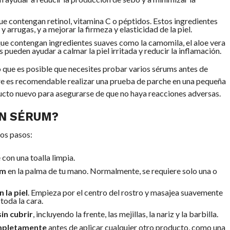
ue contengan retinol, vitamina C o péptidos. Estos ingredientes
y arrugas, y a mejorar la firmeza y elasticidad de la piel.
ue contengan ingredientes suaves como la camomila, el aloe vera
es pueden ayudar a calmar la piel irritada y reducir la inflamación.
o que es posible que necesites probar varios sérums antes de
re es recomendable realizar una prueba de parche en una pequeña
oducto nuevo para asegurarse de que no haya reacciones adversas.
UN SÉRUM?
tos pasos:
con una toalla limpia.
um
en la palma de tu mano. Normalmente, se requiere solo una o
 la piel
. Empieza por el centro del rostro y masajea suavemente
toda la cara.
in cubrir
, incluyendo la frente, las mejillas, la nariz y la barbilla.
mpletamente
antes de aplicar cualquier otro producto, como una