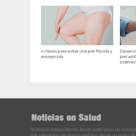
4 claves para evitar una piel flácida y
Desarrol
envejecida
piel arti
tridime
Noticiario independiente donde publicamos las noticia
más relevantes del mundo sanitario desde un punto de