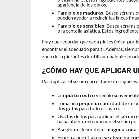
apariencia de los poros.
Para
pieles maduras
: Busca sérums q
pueden ayudar a reducir las líneas finas 
Para
pieles sensibles
: Busca sérums q
o la centella asiática. Estos ingredient
Hay que recordar que cada piel es única, por l
encontrar el adecuado para ti. Además, siemp
zona de la piel antes de utilizar cualquier pr
¿CÓMO HAY QUE APLICAR 
Para aplicar el sérum correctamente, sigue es
Limpia tu rostro
y sécalo suavemente 
Toma una
pequeña cantidad de sér
dos gotas para todo el rostro.
Usa tus dedos para
aplicar el sérum en
hacia afuera, extendiendo el sérum por 
Asegúrate de
no dejar ninguna zona s
Espera a que el sérum
se absorba co