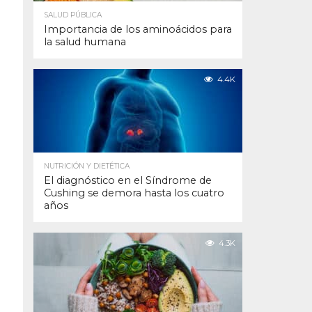
SALUD PÚBLICA
Importancia de los aminoácidos para
la salud humana
4.4K
NUTRICIÓN Y DIETÉTICA
El diagnóstico en el Síndrome de
Cushing se demora hasta los cuatro
años
4.3K