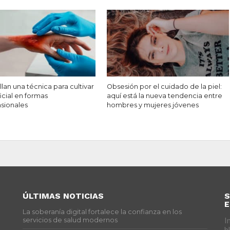
lan una técnica para cultivar
Obsesión por el cuidado de la piel:
ficial en formas
aquí está la nueva tendencia entre
nsionales
hombres y mujeres jóvenes
ÚLTIMAS NOTICIAS
S
E
La soberanía digital fortalece la confianza en los
s
servicios de salud modernos
I
b