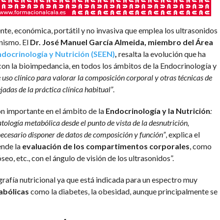
nte, económica, portátil y no invasiva que emplea los ultrasonidos
nismo. El
Dr. José Manuel García Almeida, miembro del Área
docrinología y Nutrición (SEEN)
,
resalta la evolución que ha
con la bioimpedancia, en todos los ámbitos de la Endocrinología y
 uso clínico para valorar la composición corporal y otras técnicas de
adas de la práctica clínica habitual”
.
n importante en el ámbito de la
Endocrinología y la Nutrición
:
tología metabólica desde el punto de vista de la desnutrición,
s necesario disponer de datos de composición y función”
, explica el
ende la
evaluación de los compartimentos corporales
, como
seo, etc., con el ángulo de visión de los ultrasonidos”.
grafía nutricional ya que está indicada para un espectro muy
bólicas
como la diabetes, la obesidad, aunque principalmente se