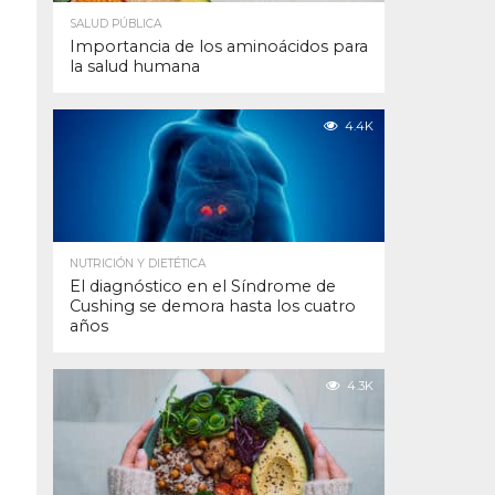
SALUD PÚBLICA
Importancia de los aminoácidos para
la salud humana
4.4K
NUTRICIÓN Y DIETÉTICA
El diagnóstico en el Síndrome de
Cushing se demora hasta los cuatro
años
4.3K