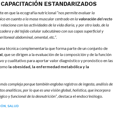
 CAPACITACIÓN ESTANDARIZADOS
te en que la ecografía nutricional “n
os permite evaluar la
nico en cuanto a la masa muscular centrado en la
valoración del recto
 relaciona con las actividades de la vida diaria, y por otro lado, de la
-cadera y del tejido celular subcutáneo con sus capas superficial y
eritoneal abdominal, omental, etc.”
.
 una técnica complementaria que forma parte de un conjunto de
al
, que se dirigen a la evaluación de la composición y de la función
ivo y cualitativo para aportar valor diagnóstico y pronóstico en las
 como
la obesidad, la enfermedad metabólica y la
 más compleja porque también engloba registros de ingesta, análisis de
os analíticos, por lo que es una visión global, holística, que incorpora
gico y funcional de la desnutrición”
, destaca el endocrinólogo.
IÓN
,
SALUD