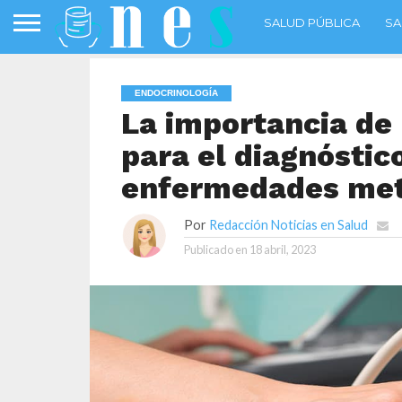
SALUD PÚBLICA
SA
ENDOCRINOLOGÍA
La importancia de 
para el diagnóstico
enfermedades met
Por
Redacción Noticias en Salud
Publicado en
18 abril, 2023