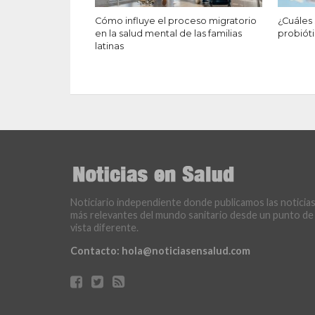
Cómo influye el proceso migratorio
¿Cuáles
en la salud mental de las familias
probiót
latinas
Noticiario independiente donde publicamos las noticia
más relevantes del mundo sanitario desde un punto de
vista diferente.
Contacto:
hola@noticiasensalud.com