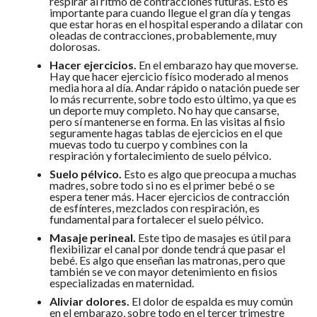
respirar al ritmo de contracciones futuras. Esto es
importante para cuando llegue el gran día y tengas
que estar horas en el hospital esperando a dilatar con
oleadas de contracciones, probablemente, muy
dolorosas.
Hacer ejercicios.
En el embarazo hay que moverse.
Hay que hacer ejercicio físico moderado al menos
media hora al día. Andar rápido o natación puede ser
lo más recurrente, sobre todo esto último, ya que es
un deporte muy completo. No hay que cansarse,
pero sí mantenerse en forma. En las visitas al fisio
seguramente hagas tablas de ejercicios en el que
muevas todo tu cuerpo y combines con la
respiración y fortalecimiento de suelo pélvico.
Suelo pélvico.
Esto es algo que preocupa a muchas
madres, sobre todo si no es el primer bebé o se
espera tener más. Hacer ejercicios de contracción
de esfínteres, mezclados con respiración, es
fundamental para fortalecer el suelo pélvico.
Masaje perineal.
Este tipo de masajes es útil para
flexibilizar el canal por donde tendrá que pasar el
bebé. Es algo que enseñan las matronas, pero que
también se ve con mayor detenimiento en fisios
especializadas en maternidad.
Aliviar dolores.
El dolor de espalda es muy común
en el embarazo, sobre todo en el tercer trimestre