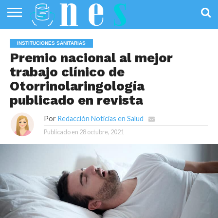
SALUD
PÚBLICA
SANIDAD
INVESTIGACIÓN
ENTREVISTAS
PROFESIONALES
INFOGRAFÍAS
OPINIÓN
INSTITUCIONES SANITARIAS
DE LA SALUD
DE SALUD
Premio nacional al mejor
trabajo clínico de
Otorrinolaringología
publicado en revista
Por
Redacción Noticias en Salud
Publicado en
28 octubre, 2021