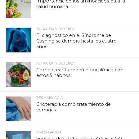
Importancia de los aminoácidos para la
salud humana
NUTRICIÓN Y DIETÉTICA
El diagnóstico en el Síndrome de
Cushing se demora hasta los cuatro
años
NUTRICIÓN Y DIETÉTICA
Cómo crear tu menú hipocalórico con
estos 5 hábitos
DERMATOLOGÍA
Crioterapia como tratamiento de
verrugas
INVESTIGACIÓN
Ventajas de la Inteligencia Artificial (IA)