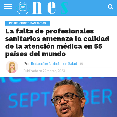
SALUD
PÚBLICA
SANIDAD
INVESTIGACIÓN
ENTREVISTAS
PROFESIONALES
INFOGRAFÍAS
OPINIÓN
INSTITUCIONES SANITARIAS
DE LA SALUD
DE SALUD
La falta de profesionales
sanitarios amenaza la calidad
de la atención médica en 55
países del mundo
Por
Redacción Noticias en Salud
Publicado en
22 marzo, 2023