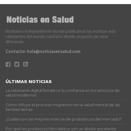
Noticiario independiente donde publicamos las noticias más
relevantes del mundo sanitario desde un punto de vista
diferente.
Contacto:
hola@noticiasensalud.com
ÚLTIMAS NOTICIAS
La soberanía digital fortalece la confianza en los servicios de
salud modernos
Cómo influye el proceso migratorio en la salud mental de las
familias latinas
¿Cuáles son las mejores marcas de probióticos del mercado?
Por qué los productos Mincidelice son un aliado excelente