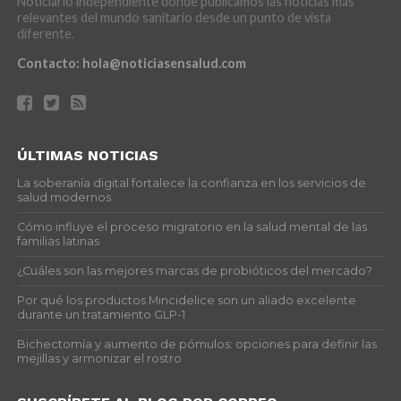
Noticiario independiente donde publicamos las noticias más
relevantes del mundo sanitario desde un punto de vista
diferente.
Contacto:
hola@noticiasensalud.com
ÚLTIMAS NOTICIAS
La soberanía digital fortalece la confianza en los servicios de
salud modernos
Cómo influye el proceso migratorio en la salud mental de las
familias latinas
¿Cuáles son las mejores marcas de probióticos del mercado?
Por qué los productos Mincidelice son un aliado excelente
durante un tratamiento GLP-1
Bichectomía y aumento de pómulos: opciones para definir las
mejillas y armonizar el rostro