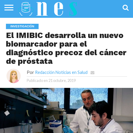
SALUD
PÚBLICA
SANIDAD
INVESTIGACIÓN
ENTREVISTAS
PROFESIONALES
INFOGRAFÍAS
OPINIÓN
INVESTIGACIÓN
DE LA SALUD
DE SALUD
El IMIBIC desarrolla un nuevo
biomarcador para el
diagnóstico precoz del cáncer
de próstata
Por
Redacción Noticias en Salud
Publicado en
21 octubre, 2019