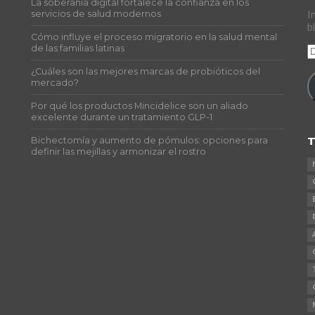
La soberanía digital fortalece la confianza en los
s
servicios de salud modernos
I
b
Cómo influye el proceso migratorio en la salud mental
de las familias latinas
D
d
¿Cuáles son las mejores marcas de probióticos del
c
mercado?
e
Por qué los productos Mincidelice son un aliado
excelente durante un tratamiento GLP-1
T
Bichectomía y aumento de pómulos: opciones para
definir las mejillas y armonizar el rostro