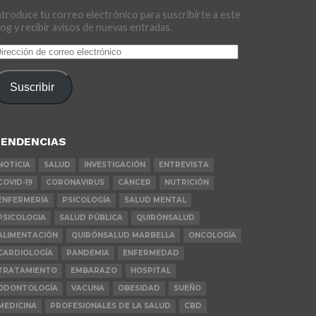
ntroduce tu correo electrónico para suscribirte a este
log y recibir avisos de nuevas entradas.
irección
e
orreo
Suscribir
lectrónico
ENDENCIAS
NOTICIA
SALUD
INVESTIGACIÓN
ENTREVISTA
COVID-19
CORONAVIRUS
CÁNCER
NUTRICIÓN
ENFERMERÍA
PSICOLOGÍA
SALUD MENTAL
PSICOLOGIA
SALUD PÚBLICA
QUIRÓNSALUD
ALIMENTACIÓN
QUIRÓNSALUD MARBELLA
ONCOLOGÍA
CARDIOLOGÍA
PANDEMIA
ENFERMEDAD
TRATAMIENTO
EMBARAZO
HOSPITAL
ODONTOLOGÍA
VACUNA
OBESIDAD
SUEÑO
MEDICINA
PROFESIONALES DE LA SALUD
CBD