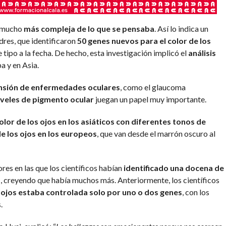
 mucho
más compleja de lo que se pensaba
. Así lo indica un
dres, que identificaron
50 genes nuevos para el color de los
tipo a la fecha. De hecho, esta investigación implicó el
análisis
a y en Asia.
nsión de enfermedades oculares
, como el glaucoma
iveles de pigmento ocular
juegan un papel muy importante.
color de los ojos en los asiáticos con diferentes tonos de
e los ojos en los europeos
, que van desde el marrón oscuro al
res en las que los científicos habían
identificado una docena de
s
, creyendo que había muchos más. Anteriormente, los científicos
os ojos estaba controlada solo por uno o dos genes
, con los
.