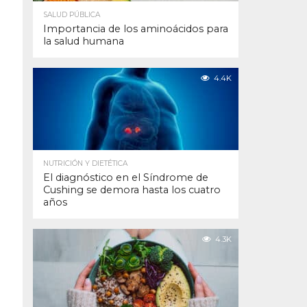
SALUD PÚBLICA
Importancia de los aminoácidos para
la salud humana
4.4K
NUTRICIÓN Y DIETÉTICA
El diagnóstico en el Síndrome de
Cushing se demora hasta los cuatro
años
4.3K