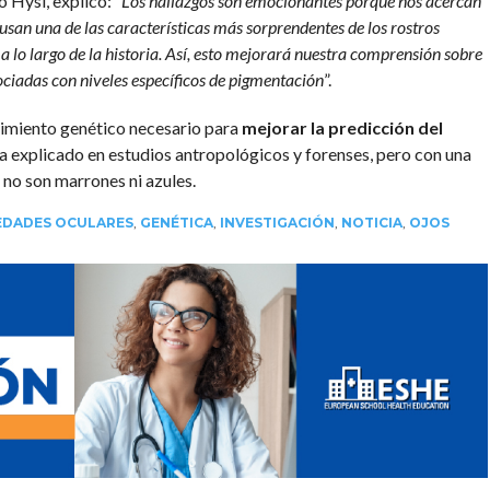
o Hysi, explicó: “
Los hallazgos son emocionantes porque nos acercan
san una de las características más sorprendentes de los rostros
lo largo de la historia. Así, esto mejorará nuestra comprensión sobre
iadas con niveles específicos de pigmentación
”.
imiento genético necesario para
mejorar la predicción del
ha explicado en estudios antropológicos y forenses, pero con una
 no son marrones ni azules.
DADES OCULARES
,
GENÉTICA
,
INVESTIGACIÓN
,
NOTICIA
,
OJOS