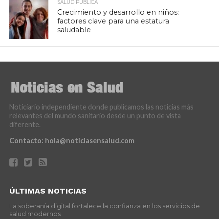
SALUD PÚBLICA
Crecimiento y desarrollo en niños:
factores clave para una estatura
saludable
Noticiario independiente donde publicamos las noticias más
relevantes del mundo sanitario desde un punto de vista
diferente.
Contacto:
hola@noticiasensalud.com
ÚLTIMAS NOTICIAS
La soberanía digital fortalece la confianza en los servicios de
salud modernos