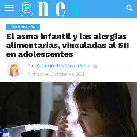
SALUD
PÚBLICA
SANIDAD
INVESTIGACIÓN
ENTREVISTAS
PROFESIONALES
INFOGRAFÍAS
OPINIÓN
INVESTIGACIÓN
DE LA SALUD
DE SALUD
El asma infantil y las alergias
alimentarias, vinculadas al SII
en adolescentes
Por
Redacción Noticias en Salud
Publicado en
13 septiembre, 2021