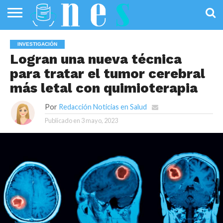
SALUD
PÚBLICA
SANIDAD
INVESTIGACIÓN
ENTREVISTAS
PROFESIONALES
INFOGRAFÍAS
OPINIÓN
INVESTIGACIÓN
DE LA SALUD
DE SALUD
Logran una nueva técnica
para tratar el tumor cerebral
más letal con quimioterapia
Por
Redacción Noticias en Salud
Publicado en
3 mayo, 2023