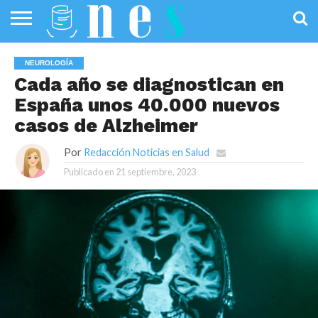
SALUD
PÚBLICA
SANIDAD
INVESTIGACIÓN
ENTREVISTAS
PROFESIONALES
INFOGRAFÍAS
OPINIÓN
NEUROLOGÍA
DE LA SALUD
DE SALUD
Cada año se diagnostican en
España unos 40.000 nuevos
casos de Alzheimer
Por
Redacción Noticias en Salud
Publicado en
21 septiembre, 2023