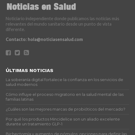
Noticiario independiente donde publicamos las noticias más
relevantes del mundo sanitario desde un punto de vista
diferente.
Contacto:
hola@noticiasensalud.com
ÚLTIMAS NOTICIAS
La soberanía digital fortalece la confianza en los servicios de
salud modernos
Cómo influye el proceso migratorio en la salud mental de las
familias latinas
¿Cuáles son las mejores marcas de probióticos del mercado?
Por qué los productos Mincidelice son un aliado excelente
durante un tratamiento GLP-1
Bichectomía y aumento de pómulos: opciones para definir las