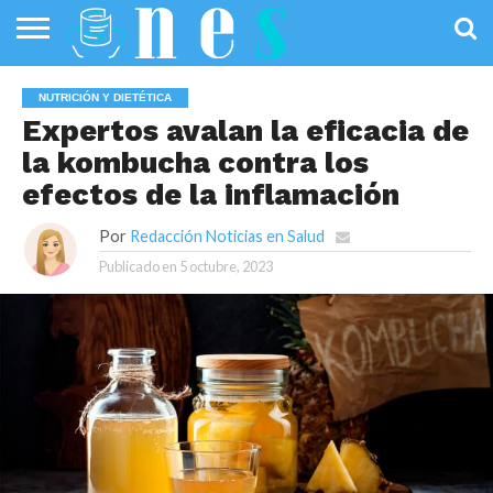
SALUD
PÚBLICA
SANIDAD
INVESTIGACIÓN
ENTREVISTAS
PROFESIONALES
INFOGRAFÍAS
OPINIÓN
NUTRICIÓN Y DIETÉTICA
DE LA SALUD
DE SALUD
Expertos avalan la eficacia de
la kombucha contra los
efectos de la inflamación
Por
Redacción Noticias en Salud
Publicado en
5 octubre, 2023