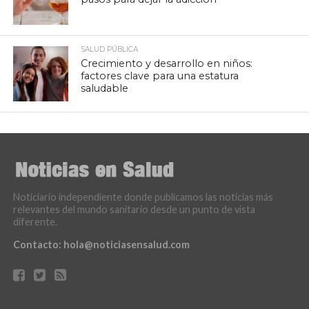
SALUD PÚBLICA
Crecimiento y desarrollo en niños:
factores clave para una estatura
saludable
Noticiario independiente donde publicamos las noticias más
relevantes del mundo sanitario desde un punto de vista
diferente.
Contacto:
hola@noticiasensalud.com