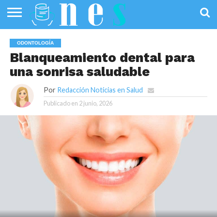
SALUD
PÚBLICA
SANIDAD
INVESTIGACIÓN
ENTREVISTAS
PROFESIONALES
INFOGRAFÍAS
OPINIÓN
ODONTOLOGÍA
DE LA SALUD
DE SALUD
Blanqueamiento dental para
una sonrisa saludable
Por
Redacción Noticias en Salud
Publicado en
2 junio, 2026