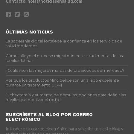
Contacto:
hola@noticiasensalud.com
ÚLTIMAS NOTICIAS
La soberanía digital fortalece la confianza en los servicios de
salud modernos
Cómo influye el proceso migratorio en la salud mental de las
familias latinas
¿Cuáles son las mejores marcas de probióticos del mercado?
Por qué los productos Mincidelice son un aliado excelente
durante un tratamiento GLP-1
Bichectomía y aumento de pómulos: opciones para definir las
mejillas y armonizar el rostro
SUSCRÍBETE AL BLOG POR CORREO
ELECTRÓNICO
Introduce tu correo electrónico para suscribirte a este blog y