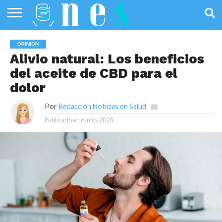
SALUD
PÚBLICA
SANIDAD
INVESTIGACIÓN
ENTREVISTAS
PROFESIONALES
INFOGRAFÍAS
OPINIÓN
OPINIÓN
DE LA SALUD
DE SALUD
Alivio natural: Los beneficios
del aceite de CBD para el
dolor
Por
Redacción Noticias en Salud
Publicado en
6 julio, 2023