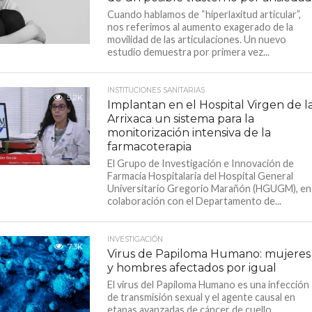
Cuando hablamos de “hiperlaxitud articular”,
nos referimos al aumento exagerado de la
movilidad de las articulaciones. Un nuevo
estudio demuestra por primera vez...
INSTITUCIONES SANITARIAS
5.2K
Implantan en el Hospital Virgen de l
Arrixaca un sistema para la
monitorización intensiva de la
farmacoterapia
El Grupo de Investigación e Innovación de
Farmacia Hospitalaria del Hospital General
Universitario Gregorio Marañón (HGUGM), en
colaboración con el Departamento de...
INVESTIGACIÓN
7.3K
Virus de Papiloma Humano: mujeres
y hombres afectados por igual
El virus del Papiloma Humano es una infección
de transmisión sexual y el agente causal en
etapas avanzadas de cáncer de cuello...