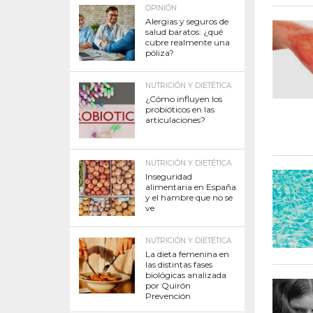
OPINIÓN
Alergias y seguros de
salud baratos: ¿qué
cubre realmente una
póliza?
NUTRICIÓN Y DIETÉTICA
¿Cómo influyen los
probióticos en las
articulaciones?
NUTRICIÓN Y DIETÉTICA
Inseguridad
alimentaria en España
y el hambre que no se
ve
NUTRICIÓN Y DIETÉTICA
La dieta femenina en
las distintas fases
biológicas analizada
por Quirón
Prevención