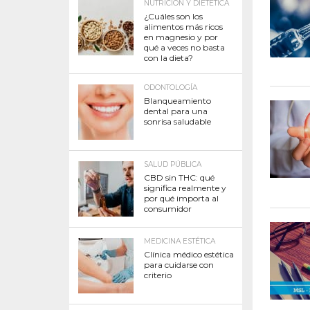
NUTRICIÓN Y DIETÉTICA
¿Cuáles son los
alimentos más ricos
en magnesio y por
qué a veces no basta
con la dieta?
ODONTOLOGÍA
Blanqueamiento
dental para una
sonrisa saludable
SALUD PÚBLICA
CBD sin THC: qué
significa realmente y
por qué importa al
consumidor
MEDICINA ESTÉTICA
Clínica médico estética
para cuidarse con
criterio