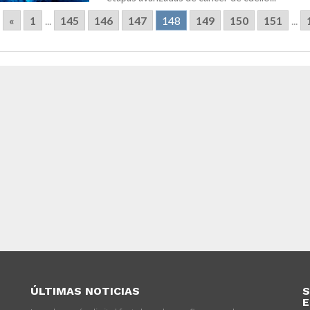
«
1
...
145
146
147
148
149
150
151
...
ÚLTIMAS NOTICIAS
S
E