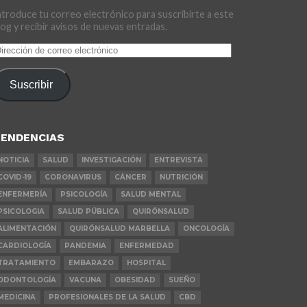
ntroduce tu correo electrónico para suscribirte a este
log y recibir avisos de nuevas entradas.
irección
e
orreo
Suscribir
lectrónico
ENDENCIAS
NOTICIA
SALUD
INVESTIGACIÓN
ENTREVISTA
COVID-19
CORONAVIRUS
CÁNCER
NUTRICIÓN
ENFERMERÍA
PSICOLOGÍA
SALUD MENTAL
PSICOLOGIA
SALUD PÚBLICA
QUIRÓNSALUD
ALIMENTACIÓN
QUIRÓNSALUD MARBELLA
ONCOLOGÍA
CARDIOLOGÍA
PANDEMIA
ENFERMEDAD
TRATAMIENTO
EMBARAZO
HOSPITAL
ODONTOLOGÍA
VACUNA
OBESIDAD
SUEÑO
MEDICINA
PROFESIONALES DE LA SALUD
CBD