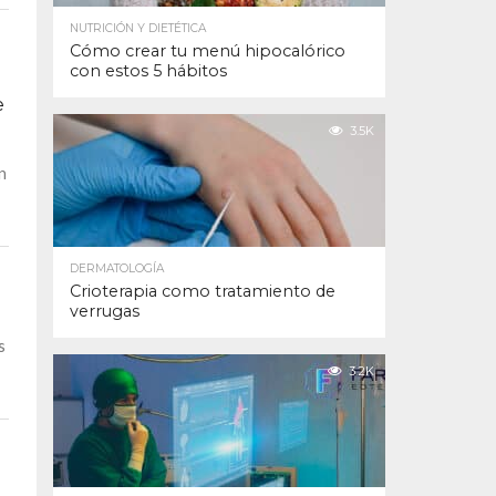
NUTRICIÓN Y DIETÉTICA
Cómo crear tu menú hipocalórico
con estos 5 hábitos
e
3.5K
n
DERMATOLOGÍA
Crioterapia como tratamiento de
verrugas
s
3.2K