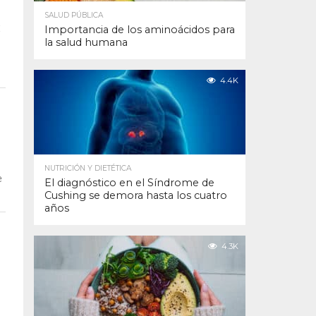
SALUD PÚBLICA
C
Importancia de los aminoácidos para
la salud humana
4.4K
NUTRICIÓN Y DIETÉTICA
e
El diagnóstico en el Síndrome de
Cushing se demora hasta los cuatro
años
4.3K