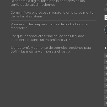
La soberanía digital fortalece la confianza en los
s
servicios de salud modernos
I
b
Cómo influye el proceso migratorio en la salud mental
de las familias latinas
D
d
¿Cuáles son las mejores marcas de probióticos del
c
mercado?
e
Por qué los productos Mincidelice son un aliado
excelente durante un tratamiento GLP-1
T
Bichectomía y aumento de pómulos: opciones para
definir las mejillas y armonizar el rostro