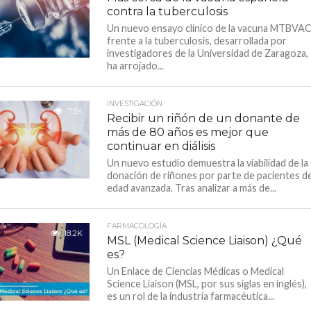
contra la tuberculosis
Un nuevo ensayo clínico de la vacuna MTBVA
frente a la tuberculosis, desarrollada por
investigadores de la Universidad de Zaragoza,
ha arrojado...
INVESTIGACIÓN
7.5K
Recibir un riñón de un donante de
más de 80 años es mejor que
continuar en diálisis
Un nuevo estudio demuestra la viabilidad de la
donación de riñones por parte de pacientes d
edad avanzada. Tras analizar a más de...
FARMACOLOGÍA
18.2K
MSL (Medical Science Liaison) ¿Qué
es?
Un Enlace de Ciencias Médicas o Medical
Science Liaison (MSL, por sus siglas en inglés),
es un rol de la industria farmacéutica...