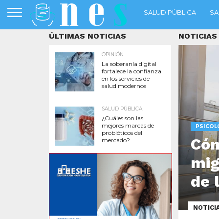
SALUD PÚBLICA
SA
ÚLTIMAS NOTICIAS
NOTICIAS
OPINIÓN
La soberanía digital
fortalece la confianza
en los servicios de
salud modernos
SALUD PÚBLICA
¿Cuáles son las
mejores marcas de
PSICOL
probióticos del
Cóm
mercado?
mig
de 
NOTICI