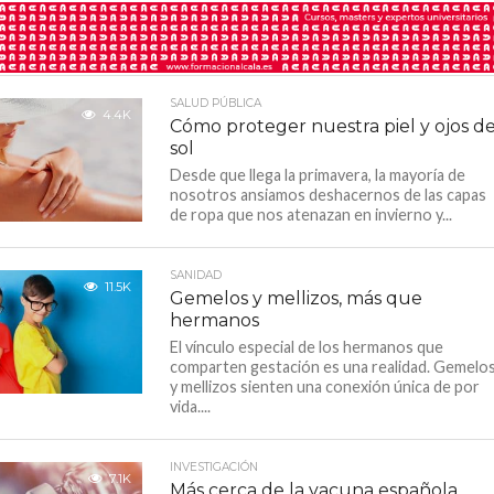
SALUD PÚBLICA
4.4K
Cómo proteger nuestra piel y ojos de
sol
Desde que llega la primavera, la mayoría de
nosotros ansiamos deshacernos de las capas
de ropa que nos atenazan en invierno y...
SANIDAD
11.5K
Gemelos y mellizos, más que
hermanos
El vínculo especial de los hermanos que
comparten gestación es una realidad. Gemelo
y mellizos sienten una conexión única de por
vida....
INVESTIGACIÓN
7.1K
Más cerca de la vacuna española