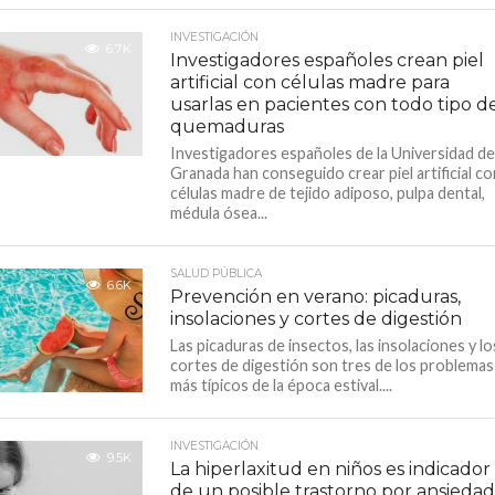
INVESTIGACIÓN
6.7K
Investigadores españoles crean piel
artificial con células madre para
usarlas en pacientes con todo tipo d
quemaduras
Investigadores españoles de la Universidad de
Granada han conseguido crear piel artificial co
células madre de tejido adiposo, pulpa dental,
médula ósea...
SALUD PÚBLICA
6.6K
Prevención en verano: picaduras,
insolaciones y cortes de digestión
Las picaduras de insectos, las insolaciones y lo
cortes de digestión son tres de los problemas
más típicos de la época estival....
INVESTIGACIÓN
9.5K
La hiperlaxitud en niños es indicador
de un posible trastorno por ansiedad