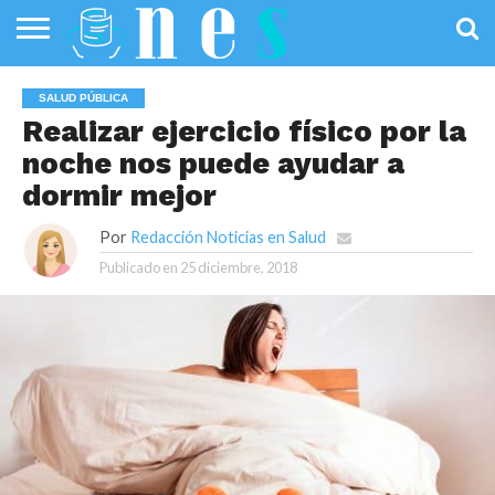
SALUD
PÚBLICA
SANIDAD
INVESTIGACIÓN
ENTREVISTAS
PROFESIONALES
INFOGRAFÍAS
OPINIÓN
SALUD PÚBLICA
DE LA SALUD
DE SALUD
Realizar ejercicio físico por la
noche nos puede ayudar a
dormir mejor
Por
Redacción Noticias en Salud
Publicado en
25 diciembre, 2018