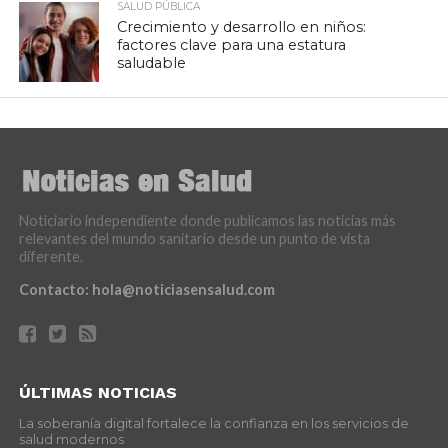
SALUD PÚBLICA
Crecimiento y desarrollo en niños:
factores clave para una estatura
saludable
Noticiario independiente donde publicamos las noticias más
relevantes del mundo sanitario desde un punto de vista
diferente.
Contacto:
hola@noticiasensalud.com
ÚLTIMAS NOTICIAS
La soberanía digital fortalece la confianza en los servicios de
salud modernos