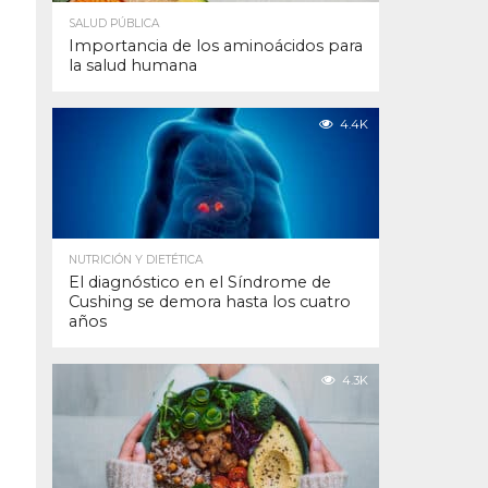
SALUD PÚBLICA
Importancia de los aminoácidos para
la salud humana
4.4K
NUTRICIÓN Y DIETÉTICA
El diagnóstico en el Síndrome de
Cushing se demora hasta los cuatro
años
4.3K