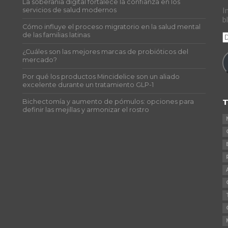
La soberanía digital fortalece la confianza en los
s
servicios de salud modernos
I
b
Cómo influye el proceso migratorio en la salud mental
de las familias latinas
D
d
¿Cuáles son las mejores marcas de probióticos del
c
mercado?
e
Por qué los productos Mincidelice son un aliado
excelente durante un tratamiento GLP-1
T
Bichectomía y aumento de pómulos: opciones para
definir las mejillas y armonizar el rostro