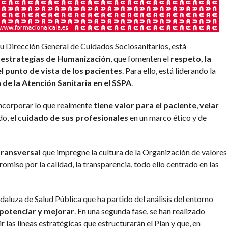
 su Dirección General de Cuidados Sociosanitarios, está
e estrategias de Humanización
, que fomenten el
respeto, la
el punto de vista de los pacientes
. Para ello, está liderando la
e la Atención Sanitaria en el SSPA
.
 incorporar lo que realmente
tiene valor para el paciente
,
velar
o, el c
uidado de sus profesionales
en un marco ético y de
transversal
que impregne la cultura de la Organización de valores
miso por la calidad, la transparencia, todo ello centrado en las
daluza de Salud Pública que ha partido del análisis del entorno
potenciar y mejorar
. En una segunda fase, se han realizado
r las líneas estratégicas que estructurarán el Plan y que, en