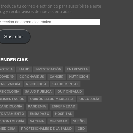
ntroduce tu correo electrónico para suscribirte a este
log y recibir avisos de nuevas entradas.
irección
e
orreo
Suscribir
lectrónico
ENDENCIAS
NOTICIA
SALUD
INVESTIGACIÓN
ENTREVISTA
COVID-19
CORONAVIRUS
CÁNCER
NUTRICIÓN
ENFERMERÍA
PSICOLOGÍA
SALUD MENTAL
PSICOLOGIA
SALUD PÚBLICA
QUIRÓNSALUD
ALIMENTACIÓN
QUIRÓNSALUD MARBELLA
ONCOLOGÍA
CARDIOLOGÍA
PANDEMIA
ENFERMEDAD
TRATAMIENTO
EMBARAZO
HOSPITAL
ODONTOLOGÍA
VACUNA
OBESIDAD
SUEÑO
MEDICINA
PROFESIONALES DE LA SALUD
CBD