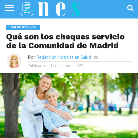
SALUD
PÚBLICA
SANIDAD
INVESTIGACIÓN
ENTREVISTAS
PROFESIONALES
INFOGRAFÍAS
OPINIÓN
SALUD PÚBLICA
DE LA SALUD
DE SALUD
Qué son los cheques servicio
de la Comunidad de Madrid
Por
Redacción Noticias en Salud
Publicado en
15 diciembre, 2022