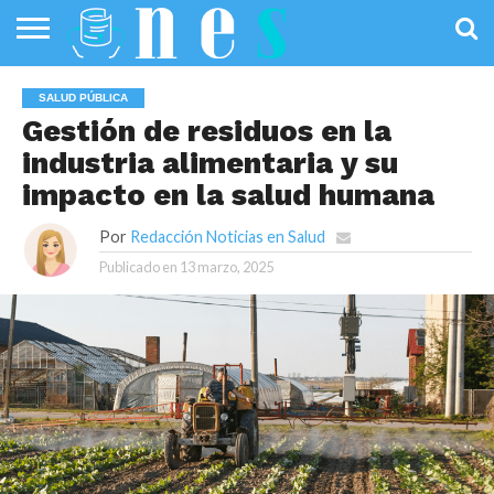
SALUD
PÚBLICA
SANIDAD
INVESTIGACIÓN
ENTREVISTAS
PROFESIONALES
INFOGRAFÍAS
OPINIÓN
SALUD PÚBLICA
DE LA SALUD
DE SALUD
Gestión de residuos en la
industria alimentaria y su
impacto en la salud humana
Por
Redacción Noticias en Salud
Publicado en
13 marzo, 2025