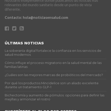
Noticiario independiente donde publicamos las noticias más
relevantes del mundo sanitario desde un punto de vista
diferente.
Contacto:
hola@noticiasensalud.com
ÚLTIMAS NOTICIAS
La soberanía digital fortalece la confianza en los servicios de
salud modernos
Cómo influye el proceso migratorio en la salud mental de las
familias latinas
¿Cuáles son las mejores marcas de probióticos del mercado?
Por qué los productos Mincidelice son un aliado excelente
durante un tratamiento GLP-1
Bichectomía y aumento de pómulos: opciones para definir las
mejillas y armonizar el rostro