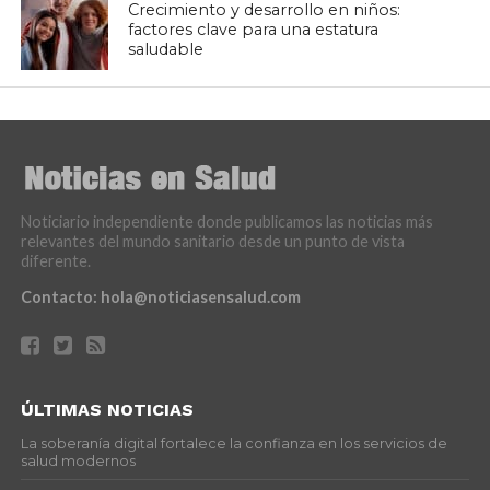
Crecimiento y desarrollo en niños:
factores clave para una estatura
saludable
Noticiario independiente donde publicamos las noticias más
relevantes del mundo sanitario desde un punto de vista
diferente.
Contacto:
hola@noticiasensalud.com
ÚLTIMAS NOTICIAS
La soberanía digital fortalece la confianza en los servicios de
salud modernos