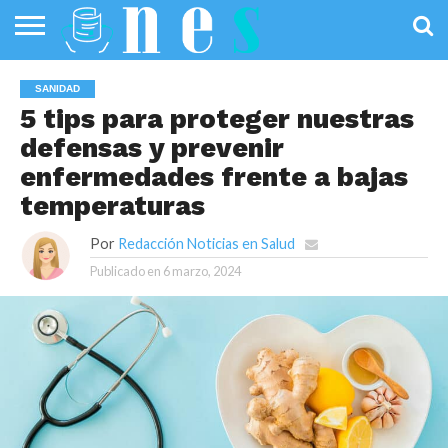
SALUD
PÚBLICA
SANIDAD
INVESTIGACIÓN
ENTREVISTAS
PROFESIONALES
INFOGRAFÍAS
OPINIÓN
SANIDAD
DE LA SALUD
DE SALUD
5 tips para proteger nuestras
defensas y prevenir
enfermedades frente a bajas
temperaturas
Por
Redacción Noticias en Salud
Publicado en
6 marzo, 2024