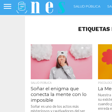
SALUD PÚBLICA
SA
ETIQUETAS 
761
SALUD PÚBLICA
PSICOLOG
Soñar el enigma que
La Me
conecta la mente con lo
Nuestra 
imposible
su exist
cuando p
Soñar es uno de los actos más
enreda e
misteriosos y cautivadores del ser