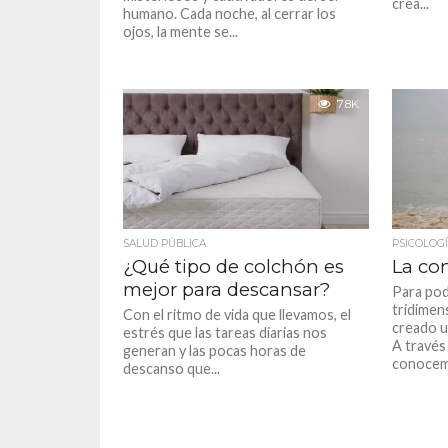
crea...
humano. Cada noche, al cerrar los
ojos, la mente se...
7.8K
SALUD PÚBLICA
PSICOLOG
¿Qué tipo de colchón es
La con
mejor para descansar?
Para pod
tridimen
Con el ritmo de vida que llevamos, el
creado u
estrés que las tareas diarias nos
A través 
generan y las pocas horas de
conocemo
descanso que...