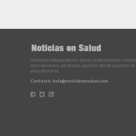
Noticiario independiente donde publicamos las noticia
más relevantes del mundo sanitario desde un punto de
vista diferente.
Contacto:
hola@noticiasensalud.com