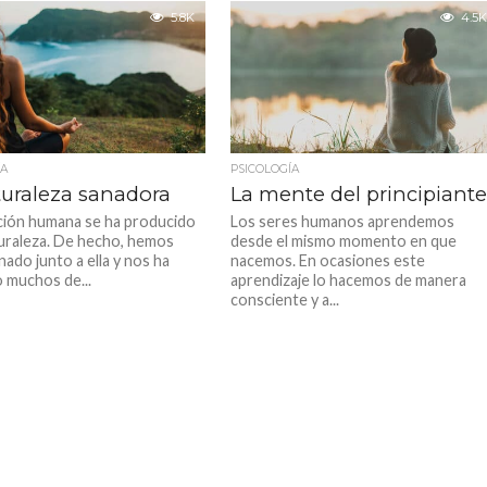
5.8K
4.5K
ÍA
PSICOLOGÍA
turaleza sanadora
La mente del principiant
ción humana se ha producido
Los seres humanos aprendemos
turaleza. De hecho, hemos
desde el mismo momento en que
ado junto a ella y nos ha
nacemos. En ocasiones este
o muchos de...
aprendizaje lo hacemos de manera
consciente y a...