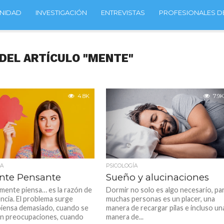
NIDAD
INVESTIGACIÓN
ENTREVISTAS
PROFESIONALES DE
DEL ARTÍCULO "MENTE"
4.8K
7.9K
ÍA
PSICOLOGÍA
nte Pensante
Sueño y alucinaciones
mente piensa… es la razón de
Dormir no solo es algo necesario, pa
encia. El problema surge
muchas personas es un placer, una
iensa demasiado, cuando se
manera de recargar pilas e incluso un
n preocupaciones, cuando
manera de...