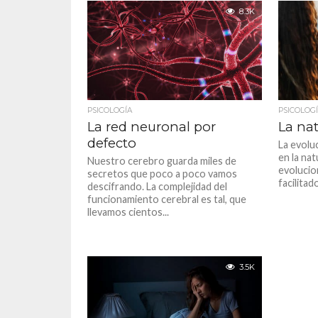
8.3K
PSICOLOGÍA
PSICOLOG
La red neuronal por
La na
defecto
La evolu
en la na
Nuestro cerebro guarda miles de
evolucion
secretos que poco a poco vamos
facilitad
descifrando. La complejidad del
funcionamiento cerebral es tal, que
llevamos cientos...
3.5K