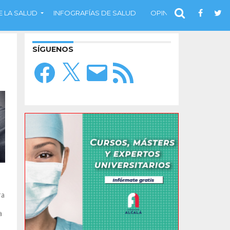
 LA SALUD
INFOGRAFÍAS DE SALUD
OPINIÓN
SÍGUENOS
Facebook
X
Correo
Feed
electrónico
RSS
ra
a