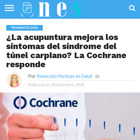
SALUD
PÚBLICA
SANIDAD
INVESTIGACIÓN
ENTREVISTAS
PROFESIONALES
INFOGRAFÍAS
OPINIÓN
TRAUMATOLOGÍA
DE LA SALUD
DE SALUD
¿La acupuntura mejora los
síntomas del síndrome del
túnel carpiano? La Cochrane
responde
Por
Redacción Noticias en Salud
Publicado en
20 diciembre, 2018