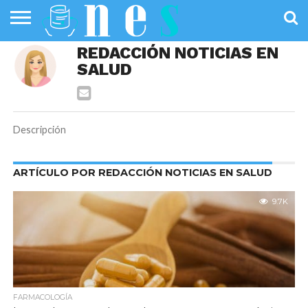
SALUD
REDACCIÓN NOTICIAS EN
PÚBLICA
SANIDAD
INVESTIGACIÓN
ENTREVISTAS
PROFESIONALES
INFOGRAFÍAS
OPINIÓN
SALUD
DE LA SALUD
DE SALUD
Descripción
ARTÍCULO POR REDACCIÓN NOTICIAS EN SALUD
9.7K
FARMACOLOGÍA