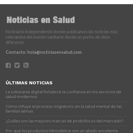
Noticiario independiente donde publicamos las noticias más
relevantes del mundo sanitario desde un punto de vista
diferente.
Contacto:
hola@noticiasensalud.com
ÚLTIMAS NOTICIAS
La soberanía digital fortalece la confianza en los servicios de
salud modernos
Cómo influye el proceso migratorio en la salud mental de las
familias latinas
¿Cuáles son las mejores marcas de probióticos del mercado?
Por qué los productos Mincidelice son un aliado excelente