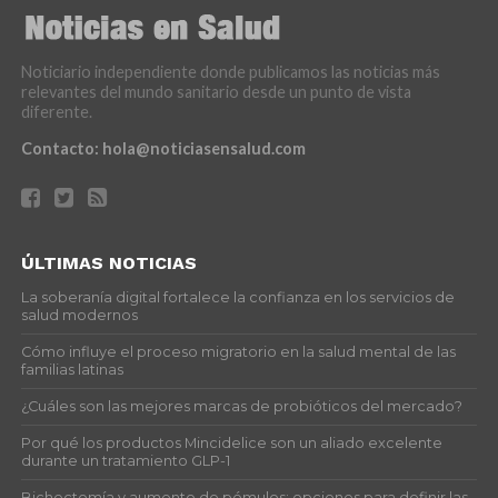
Noticiario independiente donde publicamos las noticias más
relevantes del mundo sanitario desde un punto de vista
diferente.
Contacto:
hola@noticiasensalud.com
ÚLTIMAS NOTICIAS
La soberanía digital fortalece la confianza en los servicios de
salud modernos
Cómo influye el proceso migratorio en la salud mental de las
familias latinas
¿Cuáles son las mejores marcas de probióticos del mercado?
Por qué los productos Mincidelice son un aliado excelente
durante un tratamiento GLP-1
Bichectomía y aumento de pómulos: opciones para definir las