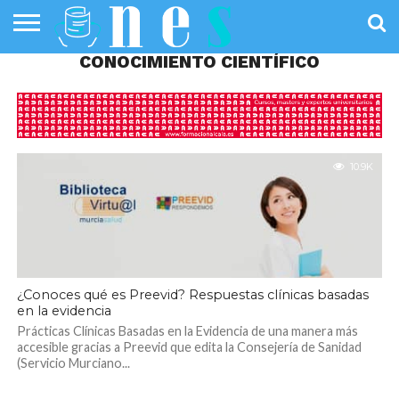
CONOCIMIENTO CIENTÍFICO
SALUD
PÚBLICA
SANIDAD
INVESTIGACIÓN
ENTREVISTAS
PROFESIONALES
INFOGRAFÍAS
OPINIÓN
DE LA SALUD
DE SALUD
10.9K
¿Conoces qué es Preevid? Respuestas clínicas basadas
en la evidencia
Prácticas Clínicas Basadas en la Evidencia de una manera más
accesible gracias a Preevid que edita la Consejería de Sanidad
(Servicio Murciano...