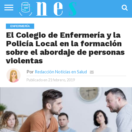
SALUD
PÚBLICA
SANIDAD
INVESTIGACIÓN
ENTREVISTAS
PROFESIONALES
INFOGRAFÍAS
OPINIÓN
ENFERMERÍA
DE LA SALUD
DE SALUD
El Colegio de Enfermería y la
Policía Local en la formación
sobre el abordaje de personas
violentas
Por
Redacción Noticias en Salud
Publicado en
21 febrero, 2019