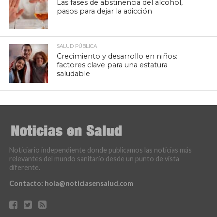
Las fases de abstinencia del alcohol,
pasos para dejar la adicción
SALUD PÚBLICA
Crecimiento y desarrollo en niños:
factores clave para una estatura
saludable
Noticiario independiente donde publicamos las noticias más
relevantes del mundo sanitario desde un punto de vista
diferente.
Contacto:
hola@noticiasensalud.com