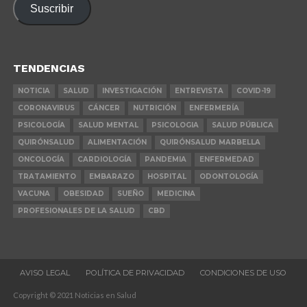
Suscribir
electrónico
TENDENCIAS
NOTICIA
SALUD
INVESTIGACIÓN
ENTREVISTA
COVID-19
CORONAVIRUS
CÁNCER
NUTRICIÓN
ENFERMERÍA
PSICOLOGÍA
SALUD MENTAL
PSICOLOGIA
SALUD PÚBLICA
QUIRÓNSALUD
ALIMENTACIÓN
QUIRÓNSALUD MARBELLA
ONCOLOGÍA
CARDIOLOGÍA
PANDEMIA
ENFERMEDAD
TRATAMIENTO
EMBARAZO
HOSPITAL
ODONTOLOGÍA
VACUNA
OBESIDAD
SUEÑO
MEDICINA
PROFESIONALES DE LA SALUD
CBD
AVISO LEGAL
POLÍTICA DE PRIVACIDAD
CONDICIONES DE USO
Copyright © 2021 Noticias en Salud