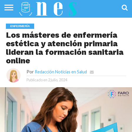
SALUD
PÚBLICA
SANIDAD
INVESTIGACIÓN
ENTREVISTAS
PROFESIONALES
INFOGRAFÍAS
OPINIÓN
ENFERMERÍA
DE LA SALUD
DE SALUD
Los másteres de enfermería
estética y atención primaria
lideran la formación sanitaria
online
Por
Redacción Noticias en Salud
Publicado en
2 julio, 2024