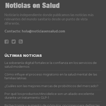
Noticiario independiente donde publicamos las noticias más
relevantes del mundo sanitario desde un punto de vista
diferente.
Contacto:
hola@noticiasensalud.com
ÚLTIMAS NOTICIAS
La soberanía digital fortalece la confianza en los servicios de
salud modernos
Cómo influye el proceso migratorio en la salud mental de las
familias latinas
¿Cuáles son las mejores marcas de probióticos del mercado?
Por qué los productos Mincidelice son un aliado excelente
durante un tratamiento GLP-1
Bichectomía y aumento de pómulos: opciones para definir las