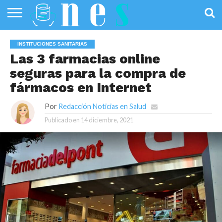
SALUD
PÚBLICA
SANIDAD
INVESTIGACIÓN
ENTREVISTAS
PROFESIONALES
INFOGRAFÍAS
OPINIÓN
INSTITUCIONES SANITARIAS
DE LA SALUD
DE SALUD
Las 3 farmacias online
seguras para la compra de
fármacos en Internet
Por
Redacción Noticias en Salud
Publicado en
14 diciembre, 2021