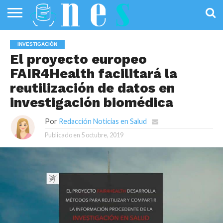
SALUD
PÚBLICA
SANIDAD
INVESTIGACIÓN
ENTREVISTAS
PROFESIONALES
INFOGRAFÍAS
OPINIÓN
INVESTIGACIÓN
DE LA SALUD
DE SALUD
El proyecto europeo
FAIR4Health facilitará la
reutilización de datos en
investigación biomédica
Por
Redacción Noticias en Salud
Publicado en
5 octubre, 2019