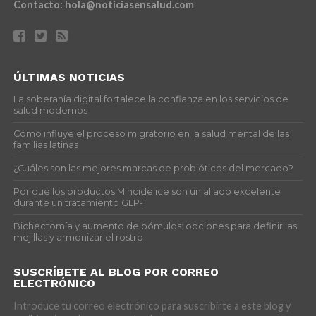
Contacto:
hola@noticiasensalud.com
ÚLTIMAS NOTICIAS
La soberanía digital fortalece la confianza en los servicios de
salud modernos
Cómo influye el proceso migratorio en la salud mental de las
familias latinas
¿Cuáles son las mejores marcas de probióticos del mercado?
Por qué los productos Mincidelice son un aliado excelente
durante un tratamiento GLP-1
Bichectomía y aumento de pómulos: opciones para definir las
mejillas y armonizar el rostro
SUSCRÍBETE AL BLOG POR CORREO
ELECTRÓNICO
Introduce tu correo electrónico para suscribirte a este blog y