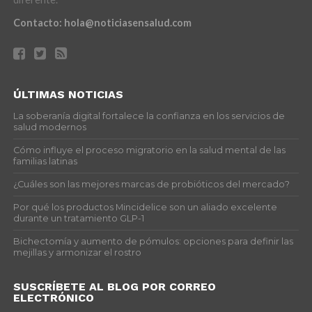
Contacto:
hola@noticiasensalud.com
ÚLTIMAS NOTICIAS
La soberanía digital fortalece la confianza en los servicios de
salud modernos
Cómo influye el proceso migratorio en la salud mental de las
familias latinas
¿Cuáles son las mejores marcas de probióticos del mercado?
Por qué los productos Mincidelice son un aliado excelente
durante un tratamiento GLP-1
Bichectomía y aumento de pómulos: opciones para definir las
mejillas y armonizar el rostro
SUSCRÍBETE AL BLOG POR CORREO
ELECTRÓNICO