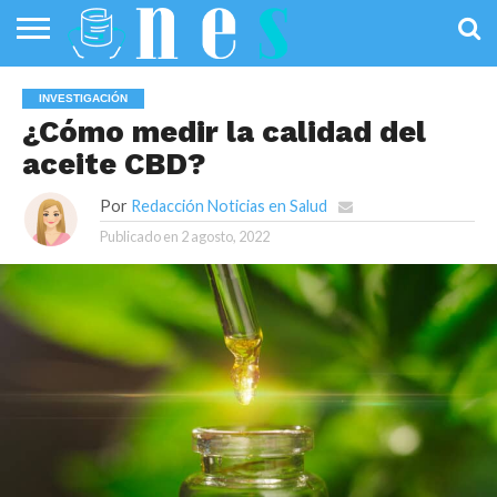
SALUD
PÚBLICA
SANIDAD
INVESTIGACIÓN
ENTREVISTAS
PROFESIONALES
INFOGRAFÍAS
OPINIÓN
INVESTIGACIÓN
DE LA SALUD
DE SALUD
¿Cómo medir la calidad del
aceite CBD?
Por
Redacción Noticias en Salud
Publicado en
2 agosto, 2022