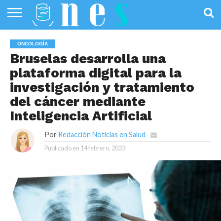
SALUD
PÚBLICA
SANIDAD
INVESTIGACIÓN
ENTREVISTAS
PROFESIONALES
INFOGRAFÍAS
OPINIÓN
ONCOLOGÍA
DE LA SALUD
DE SALUD
Bruselas desarrolla una
plataforma digital para la
investigación y tratamiento
del cáncer mediante
Inteligencia Artificial
Por
Redacción Noticias en Salud
Publicado en
14 febrero, 2023