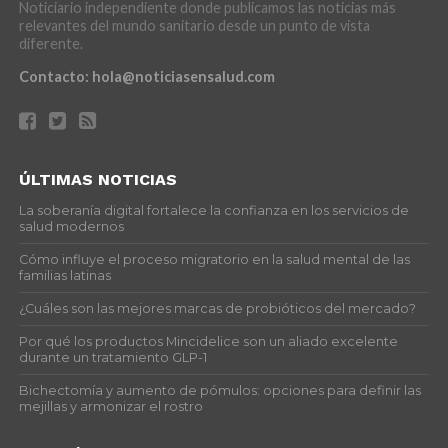
Noticiario independiente donde publicamos las noticias más
relevantes del mundo sanitario desde un punto de vista
diferente.
Contacto:
hola@noticiasensalud.com
ÚLTIMAS NOTICIAS
La soberanía digital fortalece la confianza en los servicios de
salud modernos
Cómo influye el proceso migratorio en la salud mental de las
familias latinas
¿Cuáles son las mejores marcas de probióticos del mercado?
Por qué los productos Mincidelice son un aliado excelente
durante un tratamiento GLP-1
Bichectomía y aumento de pómulos: opciones para definir las
mejillas y armonizar el rostro