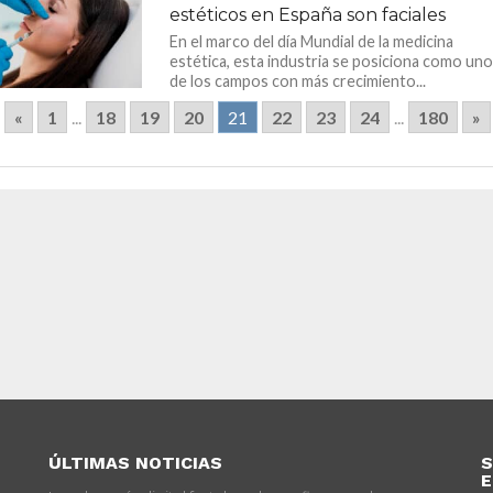
estéticos en España son faciales
En el marco del día Mundial de la medicina
estética, esta industria se posiciona como uno
de los campos con más crecimiento...
«
1
...
18
19
20
21
22
23
24
...
180
»
ÚLTIMAS NOTICIAS
S
E