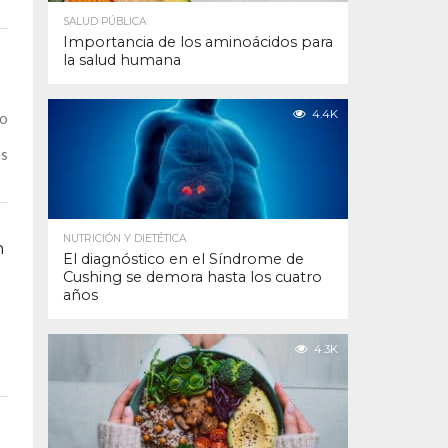
SALUD PÚBLICA
Importancia de los aminoácidos para
la salud humana
4.4K
lo
es
NUTRICIÓN Y DIETÉTICA
n
El diagnóstico en el Síndrome de
Cushing se demora hasta los cuatro
años
4.3K