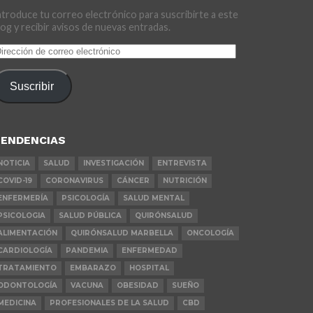
ntroduce tu correo electrónico para suscribirte a este
log y recibir avisos de nuevas entradas.
irección
e
orreo
Suscribir
lectrónico
ENDENCIAS
NOTICIA
SALUD
INVESTIGACIÓN
ENTREVISTA
COVID-19
CORONAVIRUS
CÁNCER
NUTRICIÓN
ENFERMERÍA
PSICOLOGÍA
SALUD MENTAL
PSICOLOGIA
SALUD PÚBLICA
QUIRÓNSALUD
ALIMENTACIÓN
QUIRÓNSALUD MARBELLA
ONCOLOGÍA
CARDIOLOGÍA
PANDEMIA
ENFERMEDAD
TRATAMIENTO
EMBARAZO
HOSPITAL
ODONTOLOGÍA
VACUNA
OBESIDAD
SUEÑO
MEDICINA
PROFESIONALES DE LA SALUD
CBD