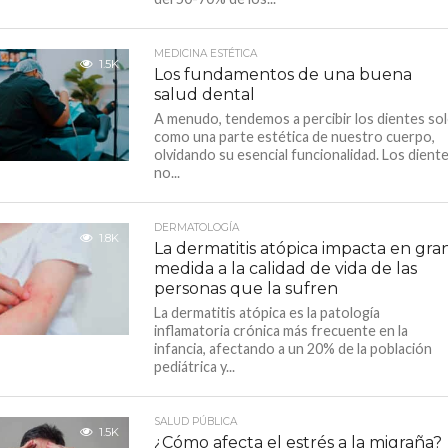
MEDICINA ESTÉTICA
1.5K
Los fundamentos de una buena
salud dental
A menudo, tendemos a percibir los dientes so
como una parte estética de nuestro cuerpo,
olvidando su esencial funcionalidad. Los dient
no...
DERMATOLOGÍA
1.8K
La dermatitis atópica impacta en gra
medida a la calidad de vida de las
personas que la sufren
La dermatitis atópica es la patología
inflamatoria crónica más frecuente en la
infancia, afectando a un 20% de la población
pediátrica y...
SALUD PÚBLICA
1.5K
¿Cómo afecta el estrés a la migraña?