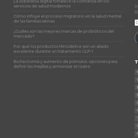
La soberanía digital fortalece la confianza en los
s
servicios de salud modernos
I
b
Cómo influye el proceso migratorio en la salud mental
de las familias latinas
D
d
¿Cuáles son las mejores marcas de probióticos del
c
mercado?
e
Por qué los productos Mincidelice son un aliado
excelente durante un tratamiento GLP-1
T
Bichectomía y aumento de pómulos: opciones para
definir las mejillas y armonizar el rostro