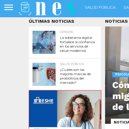
SALUD PÚBLICA
SA
ÚLTIMAS NOTICIAS
NOTICIAS
OPINIÓN
La soberanía digital
fortalece la confianza
en los servicios de
salud modernos
SALUD PÚBLICA
¿Cuáles son las
mejores marcas de
PSICOL
probióticos del
Cóm
mercado?
mig
de 
NOTICI