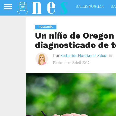
SALUD PÚBLICA
SA
PEDIATRÍA
Un niño de Oregon 
diagnosticado de 
Por
Redacción Noticias en Salud
Publicado en
2 abril, 2019