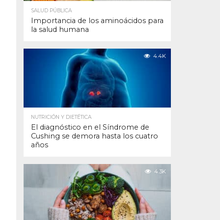
SALUD PÚBLICA
Importancia de los aminoácidos para
la salud humana
4.4K
NUTRICIÓN Y DIETÉTICA
El diagnóstico en el Síndrome de
Cushing se demora hasta los cuatro
años
4.3K