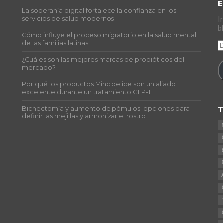
E
La soberanía digital fortalece la confianza en los
s
servicios de salud modernos
I
b
Cómo influye el proceso migratorio en la salud mental
de las familias latinas
D
d
¿Cuáles son las mejores marcas de probióticos del
c
mercado?
e
Por qué los productos Mincidelice son un aliado
excelente durante un tratamiento GLP-1
T
Bichectomía y aumento de pómulos: opciones para
definir las mejillas y armonizar el rostro