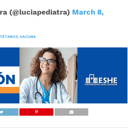
tra (@luciapediatra)
March 8,
TÉTANOS
,
VACUNA