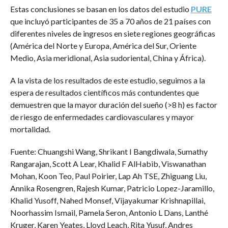
Estas conclusiones se basan en los datos del estudio
PURE
que incluyó participantes de 35 a 70 años de 21 países con
diferentes niveles de ingresos en siete regiones geográficas
(América del Norte y Europa, América del Sur, Oriente
Medio, Asia meridional, Asia sudoriental, China y África).
A la vista de los resultados de este estudio, seguimos a la
espera de resultados científicos más contundentes que
demuestren que la mayor duración del sueño (>8 h) es factor
de riesgo de enfermedades cardiovasculares y mayor
mortalidad.
Fuente: Chuangshi Wang, Shrikant I Bangdiwala, Sumathy
Rangarajan, Scott A Lear, Khalid F AlHabib, Viswanathan
Mohan, Koon Teo, Paul Poirier, Lap Ah TSE, Zhiguang Liu,
Annika Rosengren, Rajesh Kumar, Patricio Lopez-Jaramillo,
Khalid Yusoff, Nahed Monsef, Vijayakumar Krishnapillai,
Noorhassim Ismail, Pamela Seron, Antonio L Dans, Lanthé
Kruger, Karen Yeates, Lloyd Leach, Rita Yusuf, Andres