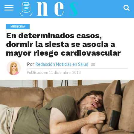
SALUD
PÚBLICA
SANIDAD
INVESTIGACIÓN
ENTREVISTAS
PROFESIONALES
INFOGRAFÍAS
OPINIÓN
MEDICINA
DE LA SALUD
DE SALUD
En determinados casos,
dormir la siesta se asocia a
mayor riesgo cardiovascular
Por
Redacción Noticias en Salud
Publicado en
11 diciembre, 2018