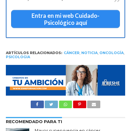
Entra en mi web Cuidado-
Psicológico aquí
ARTÍCULOS RELACIONADOS:
CÁNCER
,
NOTICIA
,
ONCOLOGÍA
,
PSICOLOGIA
RECOMENDADO PARA TI
Mayor supervivencia en cáncer