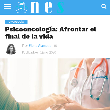
SALUD
PÚBLICA
SANIDAD
INVESTIGACIÓN
ENTREVISTAS
PROFESIONALES
INFOGRAFÍAS
OPINIÓN
ONCOLOGÍA
DE LA SALUD
DE SALUD
Psicooncología: Afrontar el
final de la vida
Por
Elena Alameda
Publicado en
1 julio, 2020