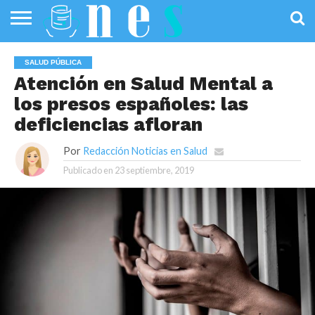
SALUD
PÚBLICA
SANIDAD
INVESTIGACIÓN
ENTREVISTAS
PROFESIONALES
INFOGRAFÍAS
OPINIÓN
SALUD PÚBLICA
DE LA SALUD
DE SALUD
Atención en Salud Mental a
los presos españoles: las
deficiencias afloran
Por
Redacción Noticias en Salud
Publicado en
23 septiembre, 2019