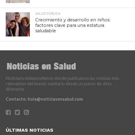
SALUD PÚBLICA
Crecimiento y desarrollo en niños:
factores clave para una estatura
saludable
Noticiario independiente donde publicamos las noticias más
relevantes del mundo sanitario desde un punto de vista
diferente.
Contacto:
hola@noticiasensalud.com
ÚLTIMAS NOTICIAS