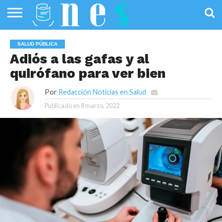
SALUD
PÚBLICA
SANIDAD
INVESTIGACIÓN
ENTREVISTAS
PROFESIONALES
INFOGRAFÍAS
OPINIÓN
SALUD PÚBLICA
DE LA SALUD
DE SALUD
Adiós a las gafas y al
quirófano para ver bien
Por
Redacción Noticias en Salud
Publicado en
8 marzo, 2022