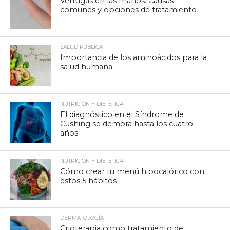
Verrugas en las manos: Causas
comunes y opciones de tratamiento
SALUD PÚBLICA
Importancia de los aminoácidos para la
salud humana
NUTRICIÓN Y DIETÉTICA
El diagnóstico en el Síndrome de
Cushing se demora hasta los cuatro
años
NUTRICIÓN Y DIETÉTICA
Cómo crear tu menú hipocalórico con
estos 5 hábitos
DERMATOLOGÍA
Crioterapia como tratamiento de