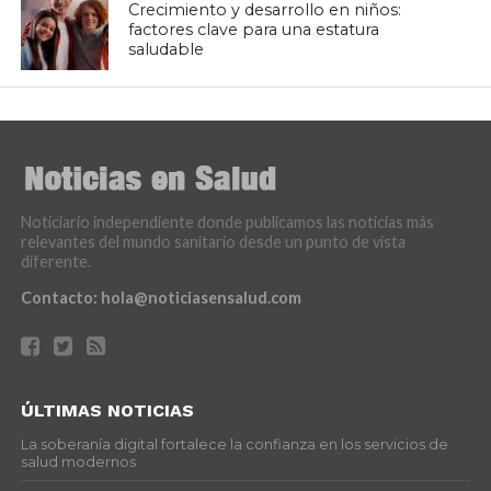
Crecimiento y desarrollo en niños:
factores clave para una estatura
saludable
Noticiario independiente donde publicamos las noticias más
relevantes del mundo sanitario desde un punto de vista
diferente.
Contacto:
hola@noticiasensalud.com
ÚLTIMAS NOTICIAS
La soberanía digital fortalece la confianza en los servicios de
salud modernos