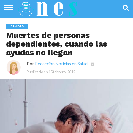
SALUD
PÚBLICA
SANIDAD
INVESTIGACIÓN
ENTREVISTAS
PROFESIONALES
INFOGRAFÍAS
OPINIÓN
SANIDAD
DE LA SALUD
DE SALUD
Muertes de personas
dependientes, cuando las
ayudas no llegan
Por
Redacción Noticias en Salud
Publicado en
15 febrero, 2019