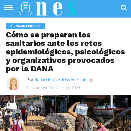
SALUD
PÚBLICA
SANIDAD
INVESTIGACIÓN
ENTREVISTAS
PROFESIONALES
INFOGRAFÍAS
OPINIÓN
ATENCIÓN PRIMARIA
DE LA SALUD
DE SALUD
Cómo se preparan los
sanitarios ante los retos
epidemiológicos, psicológicos
y organizativos provocados
por la DANA
Por
Redacción Noticias en Salud
Publicado en
13 noviembre, 2024