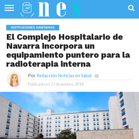
SALUD
PÚBLICA
SANIDAD
INVESTIGACIÓN
ENTREVISTAS
PROFESIONALES
INFOGRAFÍAS
OPINIÓN
INSTITUCIONES SANITARIAS
DE LA SALUD
DE SALUD
El Complejo Hospitalario de
Navarra incorpora un
equipamiento puntero para la
radioterapia interna
Por
Redacción Noticias en Salud
Publicado en
27 diciembre, 2018