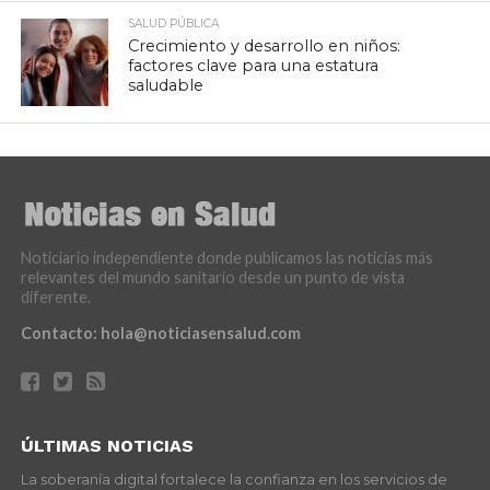
SALUD PÚBLICA
Crecimiento y desarrollo en niños:
factores clave para una estatura
saludable
Noticiario independiente donde publicamos las noticias más
relevantes del mundo sanitario desde un punto de vista
diferente.
Contacto:
hola@noticiasensalud.com
ÚLTIMAS NOTICIAS
La soberanía digital fortalece la confianza en los servicios de