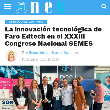
SALUD
PÚBLICA
SANIDAD
INVESTIGACIÓN
ENTREVISTAS
PROFESIONALES
INFOGRAFÍAS
OPINIÓN
INSTITUCIONES SANITARIAS
DE LA SALUD
DE SALUD
La innovación tecnológica de
Faro Edtech en el XXXIII
Congreso Nacional SEMES
Por
Redacción Noticias en Salud
Publicado en
12 junio, 2023