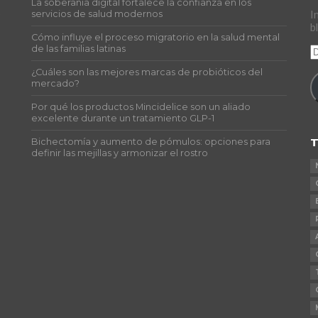
La soberanía digital fortalece la confianza en los
s
servicios de salud modernos
I
b
Cómo influye el proceso migratorio en la salud mental
de las familias latinas
D
d
¿Cuáles son las mejores marcas de probióticos del
c
mercado?
e
Por qué los productos Mincidelice son un aliado
excelente durante un tratamiento GLP-1
T
Bichectomía y aumento de pómulos: opciones para
definir las mejillas y armonizar el rostro