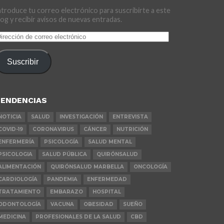
ntroduce tu correo electrónico para suscribirte a este
log y recibir avisos de nuevas entradas.
irección
e
orreo
Suscribir
lectrónico
ENDENCIAS
NOTICIA
SALUD
INVESTIGACIÓN
ENTREVISTA
COVID-19
CORONAVIRUS
CÁNCER
NUTRICIÓN
ENFERMERÍA
PSICOLOGÍA
SALUD MENTAL
PSICOLOGIA
SALUD PÚBLICA
QUIRÓNSALUD
ALIMENTACIÓN
QUIRÓNSALUD MARBELLA
ONCOLOGÍA
CARDIOLOGÍA
PANDEMIA
ENFERMEDAD
TRATAMIENTO
EMBARAZO
HOSPITAL
ODONTOLOGÍA
VACUNA
OBESIDAD
SUEÑO
MEDICINA
PROFESIONALES DE LA SALUD
CBD