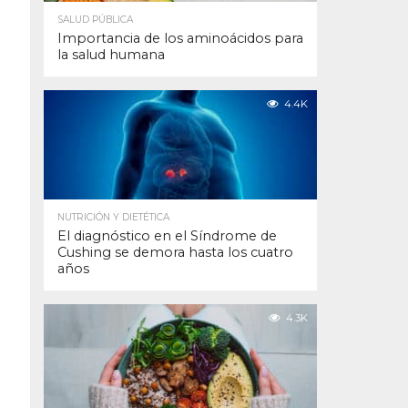
SALUD PÚBLICA
Importancia de los aminoácidos para
la salud humana
4.4K
NUTRICIÓN Y DIETÉTICA
El diagnóstico en el Síndrome de
Cushing se demora hasta los cuatro
años
4.3K