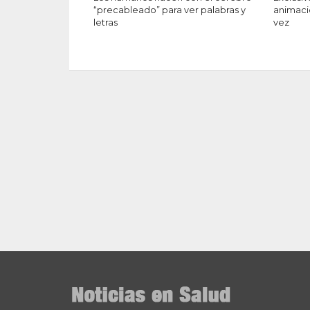
“precableado” para ver palabras y
animaci
letras
vez