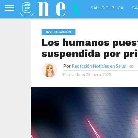
SALUD PÚBLICA
SA
INVESTIGACIÓN
Los humanos pues
suspendida por pr
Por
Redacción Noticias en Salud
Publicado en
23 enero, 2020