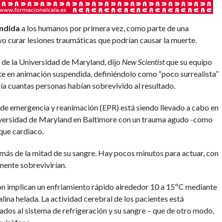
ndida
a los humanos por primera vez, como parte de una
o curar lesiones traumáticas que podrían causar la muerte.
 de la Universidad de Maryland, dijo
New Scientist
que su equipo
te en animación suspendida, definiéndolo como “poco surrealista”
ía cuantas personas habían sobrevivido al resultado.
 de emergencia y reanimación (EPR) está siendo llevado a cabo en
niversidad de Maryland en Baltimore con un trauma agudo -como
que cardiaco.
más de la mitad de su sangre. Hay pocos minutos para actuar, con
ente sobrevivirían.
ón implican un enfriamiento rápido alrededor 10 a 15ºC mediante
alina helada. La actividad cerebral de los pacientes está
os al sistema de refrigeración y su sangre – que de otro modo,