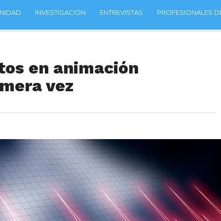
NIDAD
INVESTIGACIÓN
ENTREVISTAS
PROFESIONALES DE
tos en animación
imera vez