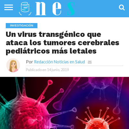
SALUD
PÚBLICA
SANIDAD
INVESTIGACIÓN
ENTREVISTAS
PROFESIONALES
INFOGRAFÍAS
OPINIÓN
INVESTIGACIÓN
DE LA SALUD
DE SALUD
Un virus transgénico que
ataca los tumores cerebrales
pediátricos más letales
Por
Redacción Noticias en Salud
Publicado en
14 junio, 2019